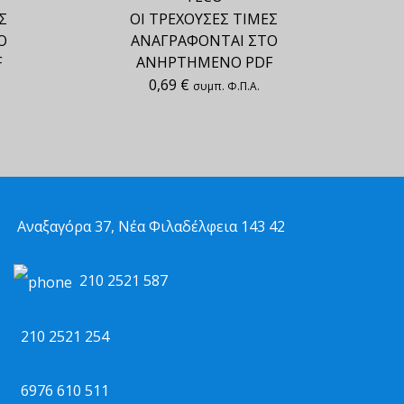
Σ
ΟΙ ΤΡΕΧΟΥΣΕΣ ΤΙΜΕΣ
Ο
ΑΝΑΓΡΑΦΟΝΤΑΙ ΣΤΟ
F
ΑΝΗΡΤΗΜΕΝΟ PDF
0,69
€
συμπ. Φ.Π.Α.
Αναξαγόρα 37, Νέα Φιλαδέλφεια 143 42
210 2521 587
210 2521 254
6976 610 511